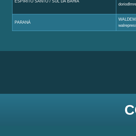
ESPÍRITO SANTO / SUL DA BAHIA
doriodlm
WALDEM
PARANÁ
walrepre
C